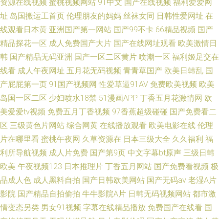
资源在线视频
蜜桃视频网站
91中文
国产在线视频
福利爱爱网
址
岛国搬运工首页
伦理朋友的妈妈
丝袜女同
日韩性爱网址
在
线观看日本黄
亚洲国产第一网站
国产99不卡
66精品视频
国产
精品探花一区
成人免费国产大片
国产在线网址观看
欧美激情日
韩
国产精品无码亚洲
国产一区二区黄片
喷潮一区
福利姬足交在
线看
成人午夜网址
五月花无码视频
青青草国产
欧美日韩乱
国
产屁屁第一页
91国产视频网
性爱草逼91AV
免费欧美视频
欧美
岛国一区二区
少妇喷水18禁
51漫画APP
丁香五月花激情网
欧
美爱爱tv视频
免费五月丁香视频
97香蕉超级碰碰
国产免费看二
区
三级黄色片网站
综合网黄
在线播放观看
欧美电影在线
伦理
片在哪里看
蜜桃午夜网
久草资源在
日本三级大全
久久福利
福
利所导航视频
成人片免费
国产第9页
中文字幕bt原声
三级日韩
欧美
午夜视频123
日本推理片
丁香五月网站
国产免费看视频
极
品成人色
成人黑料自拍
国产日韩欧美网站
国产无码av
老湿A片
影院
国产精品自拍偷拍
牛牛影院A片
日韩无码视频网站
都市激
情变态另类
男女91视频
字幕在线精品播放
免费国产在线看
国