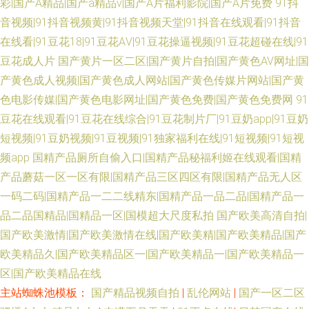
彩|国产A精品|国产a精品v|国产A片福利影院|国产A片免费
91抖
音视频|91抖音视频黄|91抖音视频天堂|91抖音在线观看|91抖音
在线看|91豆花18|91豆花AⅤ|91豆花操逼视频|91豆花超碰在线|91
豆花成人片
国产黄片一区二区|国产黄片自拍|国产黄色AV网址|国
产黄色成人视频|国产黄色成人网站|国产黄色传媒片网站|国产黄
色电影传媒|国产黄色电影网址|国产黄色免费|国产黄色免费网
91
豆花在线观看|91豆花在线综合|91豆花制片厂|91豆奶app|91豆奶
短视频|91豆奶视频|91豆视频|91独家福利在线|91短视频|91短视
频app
国精产品厕所自偷入口|国精产品秘福利姬在线观看|国精
产品蘑菇一区一区有限|国精产品三区四区有限|国精产品无人区
一码二码|国精产品一二二线精东|国精产品一品二品|国精产品一
品二品国精品|国精品一区|国模超大尺度私拍
国产欧美高清自拍|
国产欧美激情|国产欧美激情在线|国产欧美精|国产欧美精品|国产
欧美精品久|国产欧美精品区一|国产欧美精品一|国产欧美精品一
区|国产欧美精品在线
主站蜘蛛池模板：
国产精品视频自拍
|
乱伦网站
|
国产一区二区