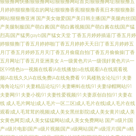
狠狠撸网快播|狠狠撸网站|狠狠撸网站首页|狠狠撸网址|狠狠撸五
月婷婷|狠狠撸现在的网址|狠狠撸香蕉|狠狠撸香蕉日本|狠狠撸新
网站|狠狠撸亚洲
国产美女做爱|国产美日韩主播|国产美腿肉丝|国
产美腿制服|国产萌白酱|国产萌白酱视频|国产萌白酱在线|国产猛
烈高|国产猛男gayb|国产猛女天堂
丁香五月婷婷插逼|丁香五月婷
婷狠狠撸|丁香五月婷婷啪|丁香五月婷婷天天日|丁香五月婷婷五
月|丁香五月婷婷五月天|丁香五月偷窥自拍|丁香五月偷偷操|丁香
五月网址|丁香五月亚洲美女
A一级黄色片|A一级强奸黄色片|A一
区99情色|a一视频在线看|A在线播放|a在线观看|A在线观看视
频|A在线久久|A在线免费|A在线免费看
91凤楼熟女论坛|91夫妻
海角论坛|91夫妻精品论坛|91夫妻蝌蚪在线|91夫妻绿帽网站|91
夫妻网|91夫妻小视|91夫妻性爱视频|91夫妻原创自拍|91夫妻在
线
成人毛片网址|成人毛片一区二区|成人毛片在线|成人毛片在线
观看|成人毛茸茸的视频|成人美女黑丝影院|成人美女黄片|成人美
女黄色网页|成人美女猛猛网站|成人美女免费网站
国产a级片|国
产a级片电影|国产a级片视频|国产a级网站|国产a级淫片|国产a精