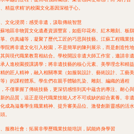
一、精益求精”的校園文化基因深植于心。
二、文化浸潤：感受非遺，汲取傳統智慧
江蘇地區非物質文化遺產資源豐富，如藍印花布、紅木雕刻、板
風箏、仿真繡等，凝聚了歷代工匠的巧思與技藝。江蘇工程職業
術學院將非遺文化引入校園，不是簡單的陳列展示，而是創造性
將其與現代職業教育相結合。學校開設非遺大師工作室，邀請非
傳承人進校園授課講學；將非遺技藝的核心元素、美學理念和精
求精的匠人精神，融入相關專業（如服裝設計、藝術設計、工藝
術等）的課程體系。學生們在親手體驗扎染、雕刻、編織的過程
中，不僅掌握了傳統技藝，更深切感悟到其中蘊含的專注、耐心
創新的品質，這正是現代職業技能人才不可或缺的綜合素養。非
文化成為滋養學生職業精神、提升審美品位、激發創新靈感的活
源頭。
三、服務社會：拓展非學歷職業技能培訓，賦能終身學習