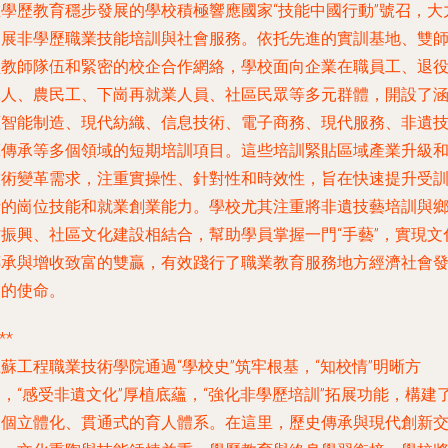
在學歷教育穩步發展的學校積極響應國家“技能中國行動”號召，大
拓展非學歷職業技能培訓與社會服務。依托先進的實訓基地、雙
型教師隊伍和緊密的校企合作網絡，學校面向企業在職員工、退
軍人、農民工、下崗再就業人員、社區民眾等多元群體，開設了
蓋智能制造、現代紡織、信息技術、電子商務、現代服務、非遺
藝傳承等多個領域的短期培訓項目。這些培訓緊貼區域產業升級
技術變革需求，注重實操性、針對性和時效性，旨在快速提升受
者的崗位技能和就業創業能力。學校尤其注重將非遺技藝培訓與
村振興、社區文化建設相結合，幫助學員掌握一門“手藝”，實現文
傳承與增收致富的雙贏，有效踐行了職業教育服務地方經濟社會
展的使命。
**
蘇工程職業技術學院通過“學校史”筑牢根基，“知校情”明晰方
，“感受非遺文化”厚植底蘊，“強化非學歷培訓”拓展功能，構建
一個立體化、貫通式的育人體系。在這里，歷史傳承與現代創新