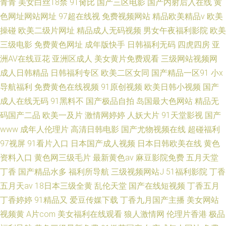
青青
美女白丝18禁
91肏比
国产三区电影
国产内射后入在线
黄
色网址网站网址
97超在线视
免费视频网站
精品欧美精品v
欧美
操碰
欧美二级片网址
精品成人无码视频
男女午夜福利影院
欧美
三级电影
免费黄色网址
成年版快手
日韩福利无码
四虎四房
亚
洲AV在线豆花
亚洲区成人
美女黄片免费观看
三级网站视频网
成人日韩精品
日韩福利专区
欧美二区女同
国产精品一区91
小x
导航福利
免费黄色在线视频
91原创视频
欧美日韩小视频
国产
成人在线无码
91黑料不
国产极品自拍
岛国最大色网站
精品无
码国产二品
欧美一及片
激情网婷婷
人妖大片
91天堂影视
国产
www
成年人伦理片
高清日韩电影
国产尤物视频在线
超碰福利
97视屏
91看片入口
日本国产成人视频
日本日韩欧美在线
黄色
资料入口
黄色网三级毛片
最新黄色av
麻豆影院免费
五月天堂
丁香
国产精品水多
福利所导航
三级视频网站J
51福利影院
丁香
五月天av
18日本三级全黄
乱伦天堂
国产在线短视频
丁香五月
丁香婷婷
91精品又
爱豆传媒下载
丁香九月国产主播
美女网站
视频黄
A片com
美女福利在线观看
狼人激情网
伦理片香港
极品