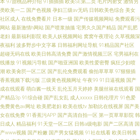
本
97甜桃品种介绍
91插插插
欧美SE第二页
毛片内射女
激情另
类欧美一二
国产色视频
孕妇三级av无码
日韩欧美色综合
美女
社区成人
在线免费看片
日本一级
国产传媒视频网站
免费观看污
网站
最新激情h网站
国产喷浆抽搐
宅男久久国产精品
国产乱肥
老妇
最新福利影院
欧美人妖视频网站
窝窝午夜理论
久草视频深
夜福利
波多野步中文字幕
日韩福利网址导航
91精品国产社区
超碰无码在线
欧美日韩高清免费
国产激情视频三区
宅男福利在
线播放
91视频污导航
国产啪亚洲国
欧美性爱密臀
疯狂少妇喷
潮
欧美肏屄一区二区
国产乱伦免费观看
偷拍草草草
97狠狠插
香蕉视频下载污版
三级黄色视频网址
午夜99
91日逼视频
国产
成在线观看
萌白酱一线天
乱伦五月天婷婷
美腿丝袜在线观看
国
产精品3p
91综合碰
国产乱女乱
成人xxxxx
日韩伦理片
91色爱
免费黄色av网址
欧美肥老妇
欧美在线tv
加勒比在线视屏
国产美
女在线免费
91香蕉污APP
国产高清自拍一区
第一页草草影院
韩
日成人
精品福利
91天堂一区二区
日韩a级电影
国产二区高清
国
产www视频
国产粉嫩
国产男女猛视频
91社在线看
欧美日韩黄