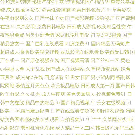
合
欧美69潮喷
伦理片app下载
激情视频国产精品
91草莓久草超
碰
成人性爱aa影院
欧美性爱插插
欧美日韩色黄片
91草莓影院
一区 91导航在线观看网站入口 欧美Sm重味 91国产 九色视频国产17 91色伦
午夜电影网久久
国产丝袜美女
国产精彩视频
操碰视屏
国产福利
在线
91久久影院
免费日韩电影
日韩成人影视
欧美精品性交
午
狼人狠干 91成人在线初夜 国产又黄又粗又硬视频 影音先锋色情av 九一视频
夜宅男免费
另类亚洲色情
家庭乱伦理电影
91草B草B视频
国产
传媒精品 91官方网页入口在线观看 久久精产一区 91蜜臀刺激网 蜜桃蜜臀av
精品熟女一
国产巨乳在线观看
四虎免费91
国内精品无码短片
超碰成人操操
欧美猛交视频
西瓜影院在线观看
欧美做受日韩
国
免费观看 91精品国际 久久精品高潮 91超碰在线网站 精品一线视频 91电影
产在线一
国产原创视频在线
国产视频高清
国产丝袜一区
黄色
av网址大全
人妻乱视
国产成人在线网站
久草视频资源站
综合
福利 黄色a片男人天堂 91avv在线视频 狼人色天堂 91黑料福利网 激情宗合色
五月香
成人app在线
四虎试看
91男女
国产男小鲜肉同
福利影
院网站
激情五月天色色
欧美极品电影
日韩成人第一页
国产日韩
网 91国内视频 激情文学俺去也婷婷 91精选探花视频 男女做事网站 91蝌蚪
欧美电影
久久机热
成人午夜网
黄色天堂男人
操视频免费91
日
韩中文在线
精品中的精品
97国产精品视频
91美女在线视频
51
少妇 欧美日爱 91熟女在线播放 青青草人人操av 91丝袜足交视频国产 欧美不
欧美
一区精品麻豆经典
国产在线观看资源
波多野洁衣视频
污网
卡123 91碰碰 男人的天堂社区东京热 91久久瑟瑟热 老司机在线青青草 91免
站免费看
特级欧美在线观看
自拍视频91
91艹艹
久草网在线
18
福利影院
老司机蜜桃在线
成人精品一区二区
韩日爆乳无码三级
费观看网页版 内射喷水高潮视频 91区块涩 人人操超碰 91偷拍探花网站 欧美