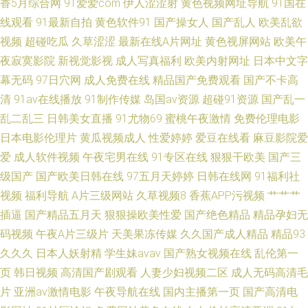
香5月综合网
91爱爱com
伊人涩涩射
黄色视频网址导航
91国在
线观看
91最新自拍
黄色软件91
国产操女人
国产乱人
欧美乱欲
站 韩国伦理肚脐 日韩三级在线播放 东方Va黑人 涩99热热99 福利片一二三
视频
超碰吃瓜
久草涩涩
最新在线A片网址
黄色视屏网站
欧美午
夜寂寞影院
新视觉影视
成人写真福利
欧美内射网址
日本中文字
婷婷妞妞基地 日韩A级一级 俺去也官网 伦理片网址 91视频9999 影音先锋
幕无码
97日穴网
成人免费在线
精品国产免费观看
国产不卡高
清
91av在线播放
91制作传媒
岛国av资源
超碰91资源
国产乱一
avav最新 亚洲色视频天堂 久久这里只 www99色色 最新影音先锋av网站
乱二乱三
日韩美女直播
91尤物69
蜜桃午夜激情
免费伦理电影
日本电影伦理片
黄瓜视频成人
性爱婷婷
爱豆在线看
麻豆影院爱
爱
成人软件视频
午夜宅男在线
91专区在线
狠狠干欧美
国产三
级国产
国产欧美日韩在线
97五月天婷婷
日韩在线网
91福利社
视频
福利导航
A片三级网站
久草视频8
香蕉APP污视频
艹艹艹
插逼
国产精品五月天
狠狠操欧美性爱
国产绝色精品
精品孕妇无
码视频
午夜A片三级片
天美果冻传媒
久久国产成人精品
精品93
久久久
日本人妖射精
学生妹avav
国产熟女视频在线
乱伦第一
页
韩日视频
高清国产剧观看
人妻少妇视频二区
成人无码高清毛
片
亚洲av激情电影
午夜导航在线
国内主播第一页
国产高清电