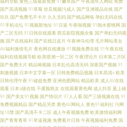
福利导航
黄色三级最新免费
91嫩草国产
午夜成年人网站
免费
国产高清视频
91草莓
丝瓜视频污成人
国产亚洲视品在线
国产
玖玖
国产免费毛不卡片
久久无码
国产精品网络
孕妇无码在线
91手机论坛
91视频新地址
91日逼
午夜啪视频
91啪水蜜桃网
国
产二区无码
91日韩在线观看
西瓜影院视频全集
国产孕妇无码视
频
国产在线福利
国产在线日皮片
午夜神马伦理
毛片网站美女
AV福利激情毛片
黄色网在线播放
91视频免费在线
91午夜在线
福利在线视频导航
欧美喷潮一区二区
午夜理论片
日本第二片区
国产免费大片
精品呦视频
日本乱伦高清无码
深夜国产视频
91
刺激视频
日本中文字幕一区
日韩免费精品视频
日本高清v
欧美
日韩伦理午夜
91碰超免费
亚洲色图网站
精品欧美
成人AV在线
观看
日本a级在线
干露脸熟女
在线观看黄色网
成人抖音
爰上碰
91
国产美女91视频
国产情侣片
97人人看
国产三级视频在线
91
免费视频精品
国产精品另类
黄色AV网站人
黄色91福利社
污网
址18禁
国产高清不卡二区
成人午夜视频免费
欧美激情福利网
国产青青青草
91草逼视频
免费看片日韩
午夜视频福利免费
国