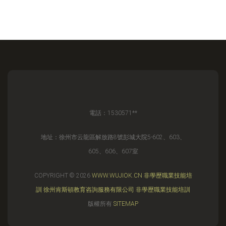
電話：1530571**
地址：徐州市云龍區解放路8號彭城大院5-602、603、
605、606、607室
COPYRIGHT © 2026
WWW.WUJIOK.CN
非學歷職業技能培
訓
徐州肯斯頓教育咨詢服務有限公司
非學歷職業技能培訓
版權所有
SITEMAP