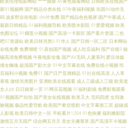
欧美伦理电影网站
艹艹操操
AV黄色观看网站
日韩欧美在线国产
新91视频网
国产精品分类在线
97午夜福利视频
岛国AV动作无
欧美人妖 91蜜桃视频 女同日本韩欧 91美女黑料在线网站 人妻熟女视频一区
码
波多野吉依电影
小h片免费
国产精品色色视屏
国产午夜成人
最新日韩精品
91福利视频导航
欧美喷水影院
91爱爱视频
欧美
二区 91在线美脚丝袜 人人99爱爽 91中文 日韩欧美在线综合网 99热色五月
色图论坛
91榴莲小视频
国产高清一卡新区
国产看片资源
二色
吧97资源站
欧美日韩另类0
91华人
国产日韩一区二区
日本网站
日韩综合视频专区 肏屄色播伊人97 91视频国语免费 日韩精品黄色 俺去啦中
在线免费
免费潮喷
91原创国产视频
成人吃瓜福利
国产在线9
操
文网 四虎α片 啊v在线视频 四虎野音 www久久色com 色噜噜狠狠一二区三区
碰高清免费视频
午夜电影全集
国产AV无码
人妻系列
爱豆传媒
倩女幽魂
超清国产剧大全
91中文字幕在线
免费在线小视频
吃
www91中文 影视先锋av一区 久草在线资源网 91网站高清在线观看 色欲久久
瓜福利小视频
免费91
国产日产亚洲精品
91社在线高清
人人草
香蕉
激情另类图片
亚洲欧美在线观看
成人三级成人三级
欧美老
15 www日日日 深夜福利导航 www阴桃色色 丝瓜视频草莓福利导航 91国产
女人bb
日日操第一页
91网豆花视频
91福利剧场
免费影视观看
91视频国产自拍
国产美女在线视频
欧美又大
无码四虎
女同激
丝袜麻豆系列 91破解网官网 色香蕉久久影院电脑 东京热家庭伦理片 在线观
吻视频
极品性爱导航
欧美国产拳交喷奶
中文字幕第三页
超碰成
看啪啪视频 激情婷婷网 91黑丝高跟精品 91豆花在线观看 熟妇一区二区 国产
人影视
欧美日韩中文一区
手机看片1204
91色快播
福利撸影院
激情五月天国产
综合网五月天
美女主播青草
国产高清不卡视频
传媒不卡 91色伦导航 91艹在线 日韩资源网址 俺去也福利 婷婷丁香人妻 成