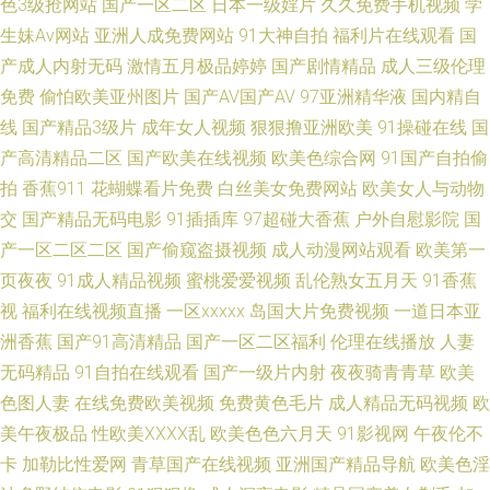
色3级抢网站
国产一区二区
日本一级婬片
久久免费手机视频
学
生妹Av网站
亚洲人成免费网站
91大神自拍
福利片在线观看
国
区 91大神导航 韩国性爱 亚洲成人91黄色 国产17页 色婷婷久久综 91亚洲 久
产成人内射无码
激情五月极品婷婷
国产剧情精品
成人三级伦理
免费
偷怕欧美亚州图片
国产AV国产AV
97亚洲精华液
国内精自
久曰成人 91福利姬影院 国产日韩成人视频 伊人影院欧美 日韩视频一类 亚洲
线
国产精品3级片
成年女人视频
狠狠撸亚洲欧美
91操碰在线
国
91成人超碰 五月激情家庭教师婷婷 大香蕉视频99 日韩欧美网站A片 91香蕉
产高清精品二区
国产欧美在线视频
欧美色综合网
91国产自拍偷
拍
香蕉911
花蝴蝶看片免费
白丝美女免费网站
欧美女人与动物
网 欧美久草在线视频观看 91豆视频 韩国伦理妈妈的朋友 亚洲精品99久久 超
交
国产精品无码电影
91插插库
97超碰大香蕉
户外自慰影院
国
产一区二区二区
国产偷窥盗摄视频
成人动漫网站观看
欧美第一
碰色91 日韩刺激福利网址 91污污在線視頻觀看 欧美亚洲日韩国产 91视频社
页夜夜
91成人精品视频
蜜桃爱爱视频
乱伦熟女五月天
91香蕉
视
福利在线视频直播
一区xxxxx
岛国大片免费视频
一道日本亚
区 久草网站 亚洲第五页 操B在线公开视频 日韩别类 99微拍福利视频 少妇肏
洲香蕉
国产91高清精品
国产一区二区福利
伦理在线播放
人妻
屄视频 www大香蕉com 欧美日韩色色爱 91入口 久久艹视频 综合网艹 海外
无码精品
91自拍在线观看
国产一级片内射
夜夜骑青青草
欧美
色图人妻
在线免费欧美视频
免费黄色毛片
成人精品无码视频
欧
精品1区 香蕉视频导航 99热热色 三级网站视频 91最新在线免费观看 日韩无
美午夜极品
性欧美ⅩⅩⅩⅩ乱
欧美色色六月天
91影视网
午夜伦不
卡
加勒比性爱网
青草国产在线视频
亚洲国产精品导航
欧美色淫
码高清网址 91社在线看 91豆花在线看 后入黑丝秘书 91豆视频 久草视频福