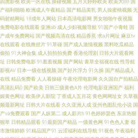
四虎影视
欧美一区在线
操碰视频
五月天婷婷欧美
欧美大BB
国
产福利啪啪
欧洲成人午夜精品
国产精品美乳
男人操蜜桃视频
无
人看片 亚洲三级AV 国产传媒91在线播放 91le美女在线视频 午夜性生爱妇妻
码射精网站
18成年人网站
日本高清电影网
男女啪啪午夜视频
免费电影在线观看
亚洲ab
成人少妇视频导航
91国产小青蛙
国
视频 久草福利2 91情侣在线视频 日韩精彩视频 成人福利影院午夜久久 亚洲
产成年免费网站
国产视频高清在线
精品香蕉
求a片网址
麻豆tv
在线观看
在线撸丝片
91草碰
国产成人激情视频
黑料吃瓜精品
国产黄 国产黑丝TV 91女生视频 超碰91在线成人电影 亚洲丝浆 97人妻资源
偷拍
91大神合集
成人拍拍拍免费
香港伦理剧
日韩大片观看网
总站超碰 人妖干直男 黄色片avv 97资源在线观看 欧美日韩成人另类 91夫妻
址
日韩免费电影
91羞羞视频
国产网站
青草全福视在线
性导航
影视AV
日本一级在线视频
国产好片浮力
91久操
国产精品成人
成人 国产区第二页 国产91视频网 91黄色视频网址 久草社区在线 丰满熟妇大
在线
精品免费看
人人看操碰
午夜伦理电影网
久久国自产拍精品
高清乱码0
国产欧美
日韩三级黄色A片
伦理电影亚洲国产
福利
乳做爰视频 俺也去导航 91亚色在线 免费东方AV 熟妇人妻一区二区 福利社视
姬黄色网址
欧美伊人影院
丁香成人五月花
黄色网网址女
久草视
频最新网址
日韩大片在线看
久久亚洲人成
亚州色图乱伦小说
国
频 欧美性爱zo 91视频在线观看91 91看片淫片 先锋亚洲资源 久草最新网址
产va免费观看
国产人妖第二
成人影片h
91色婷婷瑟色
东京热狠
狠草
日韩精品观看
91最新国产精品
一级黄色网
91色色人妻
都
黑丝探花 91探花高中生极品 久久精品人操人人 人妖干直男 福利区站91 91
市激情婷婷
91精品国产91
云涩福利在线导航
91视色
午夜福利
视屏在线免费观看网站 91探花网址在线 www久久come 91九色绿帽夫妻 91