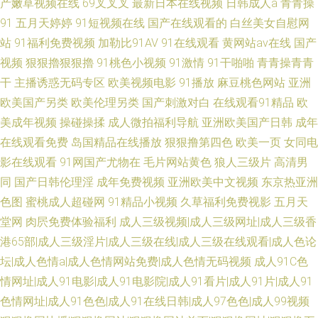
产嫩草视频在线
69叉叉叉
最新日本在线视频
日韩成人a
青青操
91
五月天婷婷
91短视频在线
国产在线观看的
白丝美女自慰网
站
91福利免费视频
加勒比91AV
91在线观看
黄网站av在线
国产
视频
狠狠擼狠狠擼
91桃色小视频
91激情
91干啪啪
青青操青青
干
主播诱惑无码专区
欧美视频电影
91播放
麻豆桃色网站
亚洲
欧美国产另类
欧美伦理另类
国产刺激对白
在线观看91精品
欧
美成年视频
操碰操揉
成人微拍福利导航
亚洲欧美国产日韩
成年
在线观看免费
岛国精品在线播放
狠狠撸第四色
欧美一页
女同电
影在线观看
91网国产尤物在
毛片网站黄色
狼人三级片
高清男
同
国产日韩伦理淫
成年免费视频
亚洲欧美中文视频
东京热亚洲
色图
蜜桃成人超碰网
91精品小视频
久草福利免费视影
五月天
堂网
肉屄免费体验福利
成人三级视频|成人三级网址|成人三级香
港65部|成人三级淫片|成人三级在线|成人三级在线观看|成人色论
坛|成人色情a|成人色情网站免费|成人色情无码视频
成人91C色
情网址|成人91电影|成人91电影院|成人91看片|成人91片|成人91
色情网址|成人91色色|成人91在线日韩|成人97色色|成人99视频