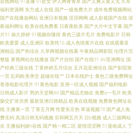
在线网站
91直播
91处女
伊人网青青草
国产又爽又黄又无
久草
福利资源网
东方成人在线
国产一级免费大片
成年免费视频网站
小仙女思妍 色日韩在线 91青青青青在线观看 欧美女同在线 久草成人精品视
国产在线播放网站
亚洲日本视频
淫淫网网
成人影视国产在线
深
夜福利网址
欧美在线免费看
日夜夜欧美
国产大片中文字幕
国产
频 黑丝美女老师搞基 91国产品美女视频 91爱啪 日韩精品色色 麻豆Av 国产
片91
操久婷婷
91视频你懂得
黄色三级片毛片
免费电影片
日韩
欧美爱爱
成人亚洲区
欧美性16
成人色情黄片在线
在线观看亚
乱精品一区 欧美淫乱一二三区 日韩中文字 91传媒蜜桃传媒 香蕉视频导航 91
洲精品
国产热综合
久草网视频在线看
午夜精品网影院
伦理片完
熊猫在线 五月婷婷激情深爱 黑丝美女巨乳 亚洲成人天堂网无 肏屄吃瓜视频
整版
黄视网站在线播放
国产片自拍
国产在线91
AV亚洲网址
国
产经典三级在线
丁香婷婷五月综合
五月花亚洲综合
国产影院第
欧美日韩二区 伊人婷97 肏屄视频在哪观看 免费东方AV 五月天桃花网 91久
一页
乱码欧美孕交
超碰在线艹
日本在线护士
黄色三级免费网址
香港电影伦理片
91黄色电影
亚洲一区成人视频
国产福利电影
久视频 AV高清福利 日黄页网韩 激情网在线 91导航国产 国产92视频 91AV大
日韩成人影片
男的天堂网AV
国产精品尤物在
免费a一毛片
欧美
肠交扩张另类
最新亚洲日韩精品
欧美在线视频
免费黄色网址在
香蕉在线视频 91色在线 99精品一级 91人人蜜桃网 四虎成人欧美日韩 久久
线
主播第一页
丁香五月网
性爱东京热
草逼视频78
国产成人免
费无码
高清日韩无码视频
宗和网五月天
日b视频
成人三级网站
福利10000 国产欧美日韩五月 东方AV在线伊人 91涩涩网 天天干夜夜艹 国产
在
主播福利姬h在线
国产精一精二区
基情涩涩网
51漫画成人
丁
精品久久禁 91起碰在线观看 三级黄色官网 国产精品在线1 91啦精品视频网