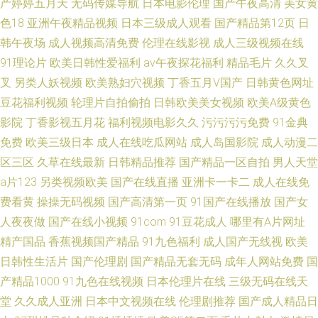
产婷婷五月天
无码传媒导航
日本电影伦理
国产午夜高清
美女黄
色18
亚洲午夜精品视频
日本三级成人观看
国产精品第12页
日
韩午夜场
成人视频高清免费
伦理在线影视
成人三级视频在线
91理论片
欧美日韩性爱福利
av午夜探花福利
精品毛片
久久叉
叉
另类人妖视频
欧美熟妇穴视频
丁香五月V国产
日韩黄色网址
豆花福利视频
轮理片自拍偷拍
日韩欧美美女视频
欧美A级黄色
影院
丁香影视五月花
福利视频电影久久
污污污污免费
91金典
免费
欧美三级日本
成人在线吃瓜网站
成人岛国影院
成人动漫二
区三区
久草在线最新
日韩精品推荐
国产精品一区自拍
男人天堂
a片123
另类视频欧美
国产在线直播
亚洲卡一卡二
成人在线免
费看黄
操操无码视频
国产高清第一页
91国产在线播放
国产女
人夜夜做
国产在线小视频
91com
91豆花成人
哪里有A片网址
精产国品
香蕉视频国产精品
91九色福利
成人国产无线视
欧美
日韩性生活片
国产伦理剧
国产精品无套无码
成年人网站免费
国
产精品1000
91九色在线视频
日本伦理片在线
三级无码在线天
堂
久久成人亚洲
日本中文视频在线
伦理剧推荐
国产成人精品日