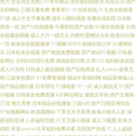
色片
变态另态另类2
91李宗精品
黑丝袜自慰喷水
乱伦五月
国产
无码网站
三级无毒免费
青青草51
91丝袜在线
91九色在线观看
91插
成人中文字幕免费
成年人网站视频
免费在线影院
日本欧
美第一页
国产ts在线观看
午夜影院国产在线
91操在线观看
日韩
在线播放视频
成人大片一级天天
内射性爱网址大全
欧美社区第
一页
欧美在线视频播放
91视频污污污
超碰在线公开
AV蜜桃吃
瓜
日本欧美在线看
国产精选免费视频
国产精品91视频
69热最
新网址
无码白丝强行免费
激情影院日韩
久草123
福利欧美在线
成人片无码
日韩成人极品视频
国产在线诱惑
乱人xxxxx
超黄无
码
三级黄色图片
91免费看视频
精品午夜福利网
精品亚洲成a人
国产精品萌白酱
日本理论
91操电影
91一区
成人精品无
91国产
小视频
日韩美女免费直播
A片网站网址
激情文学色
国产主播第
37页
青久青青
日本精品在线播放
三级A片
国产日韩亚洲综合
91短视频网站
欧美骚网站
丁香五月天亚洲
欧美大粗吊人妖
深
夜福利亚洲
人兽福利导航
91叉叉操小骚逼
成人18视频
欧美大
鸡吧
草逼wwww
久草福利免费试看
岛国国产在线
91人人超碰