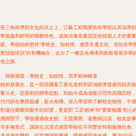
在長三角經濟與文化的沃土上，江蘇工程職業技術學院以其深厚
辦學底蘊和鮮明的職教特色，成為培養高素質技術技能人才的重
搖籃。學校始終堅持“學校史、知校情、感受非遺文化、深化非學
職業技能培訓”的有機融合，走出了一條文化傳承與創新發展并舉
特色之路。
一、尋根溯源：學校史，知校情，筑牢精神根基
學校的發展史，是一部與國家工業化進程和區域經濟發展同頻共
的奮斗史。從最初的辦學起點，到如今成為省級示范性高職院校
一代代師生篳路藍縷，薪火相傳。深入學習和了解校史校情，不
對過往榮耀與艱辛的回望，更是對“工匠精神”和“實業報國”初心
追溯與堅守。學校通過校史館、主題展覽、老教師訪談、校友故
會等多種形式，讓師生沉浸式感受學校在不同歷史時期服務社會
追求卓越的歷程，從而增強歸屬感、榮譽感與使命感，將“知行合