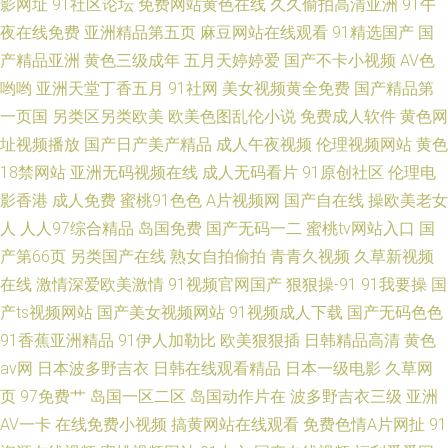
影网址
91社区论坛
免费网站黄色在线
久久偷拍高清亚洲
91午
夜在线免费
亚洲精品第五页
麻豆网站在线观看
91精选国产
国
产精品亚洲
黄色三级成年
五月天婷婷爱
国产不卡小视频
AV色
哟哟
亚洲天堂丁香五月
91社网
美女视频黄全免费
国产精品第
一页国
另类区另类欧美
欧美色图乱伦小说
免费成人软件
黄色网
址视频播放
国产日产美产精品
成人午夜视频
伦理视频网站
黄色
18禁网站
亚洲无码视频在线
成人无码看片
91原创社区
伦理电
影香港
成人免费
蜜桃91色色
A片视频网
国产自在线
操欧美老女
人
人人97综合精品
岛国免费
国产无码一二
蜜桃tv网站入口
国
产第66页
另类国产在线
熟女自拍偷拍
青青久视频
久草新视频
在线
激情深爱欧美激情
91视频官网国产
狠狠操-91
91我要操
国
产ts视频网站
国产美女视频网站
91视频成人下载
国产无码色色
91香蕉亚洲精品
91伊人加勒比
欧美狠狠插
日韩精品高清
黄色
av网
日本波多野吉衣
日韩在线观看精品
日本一级电影
久草网
页
97免费艹
岛国一区二区
岛国动作片在
波多野吉衣三级
亚洲
AV一卡
在线免费小视频
搞黄网站在线观看
免费色情A片网扯
91