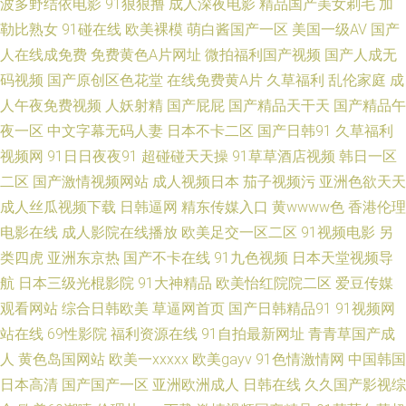
波多野结依电影
91狠狠撸
成人深夜电影
精品国产美女剃毛
加
勒比熟女
91碰在线
欧美裸模
萌白酱国产一区
美国一级AV
国产
利资源 91高跟丝袜福利导航 免费版91网页 91成人在线 国产综合日韩欧美
人在线成免费
免费黄色A片网址
微拍福利国产视频
国产人成无
码视频
国产原创区色花堂
在线免费黄A片
久草福利
乱伦家庭
成
91n日日视频网址 国产日韩综合1页 香蕉久久婷婷一区 阿v视频在线观看 丝
人午夜免费视频
人妖射精
国产屁屁
国产精品天干天
国产精品午
袜人妻中出 99热青草丁香社区 人人妻人人色 91干屄 1024在线视频 黄色岛
夜一区
中文字幕无码人妻
日本不卡二区
国产日韩91
久草福利
视频网
91日日夜夜91
超碰碰天天操
91草草酒店视频
韩日一区
国网站 影音先锋加勒比系列 青草无码一区二区 91蝌蚪tv视频 女同网址 91国
二区
国产激情视频网站
成人视频日本
茄子视频污
亚洲色欲天天
成人丝瓜视频下载
日韩逼网
精东传媒入口
黄wwww色
香港伦理
产丝袜 激情啪啪在线观看91 伊人福利频在线 东方AV亚洲性爱 日韩av第三页
电影在线
成人影院在线播放
欧美足交一区二区
91视频电影
另
类四虎
亚洲东京热
国产不卡在线
91九色视频
日本天堂视频导
男女内射网站 91豆花视频在线观看 老司机干逼 91黄色网入口站 精品国产久
航
日本三级光棍影院
91大神精品
欧美怡红院院二区
爱豆传媒
观看网站
综合日韩欧美
草逼网首页
国产日韩精品91
91视频网
久黄色 91被操 黃色網五月天偷拍 91ncom男C女 国产三级国产精品自产 亚
站在线
69性影院
福利资源在线
91自拍最新网址
青青草国产成
欧日韩免费影院 超碰操人人 无吗av在线播放 www免费成人网站 日本成人在
人
黄色岛国网站
欧美一xxxxx
欧美gayv
91色情激情网
中国韩国
日本高清
国产国产一区
亚洲欧洲成人
日韩在线
久久国产影视综
线观看一区 岛国yellow 91豆花姐姐网站 色色国产精品 四虎AV在线 国产久久