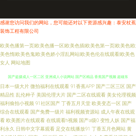
感谢您访问我们的网站，您可能还对以下资源感兴趣：泰安杖蕉
装饰工程有限公司
欧美色播第一页|欧美色播一区|欧美色插|欧美色第一页|欧美色|欧
美色惰|欧美色鬼|欧美色娇小淫乱网站|欧美色伦在线观看|欧美色
女人
网站地图
日本一级大片
微拍福利在线观看
91香蕉APP
国产二区三区
国产
亚洲欧洲成人免费福利 自拍31区 海角资源总站 亚洲三级片网址 91v精品久
精品性
乱伦种子
美国伦理大片
国产二区在线观看
美女伦理视频
国产盗摄成人一区二区 亚洲成人小说网站 国产区精品 香蕉国产视频 超碰东
福利偷拍小视频
91社区国产
丁香五月天堂
欧美变态一区
国产
综合在线观看
国产免费一级片
福利视频资源站
成人午夜在线观
京人人 日韩骚片 99视频自拍在线 污污色色的视频在线看 超碰在线国产日韩
看
欧美图片在线观看
在线观看h视频
国产a级0
变性人妖
国产福
利永久
日韩中文字幕观看
足交在线播放91
丁香五月色网站
黄
婷婷五月天色网 日韩免看一级a 91一区二区视频 久久精品国产精品 精品25