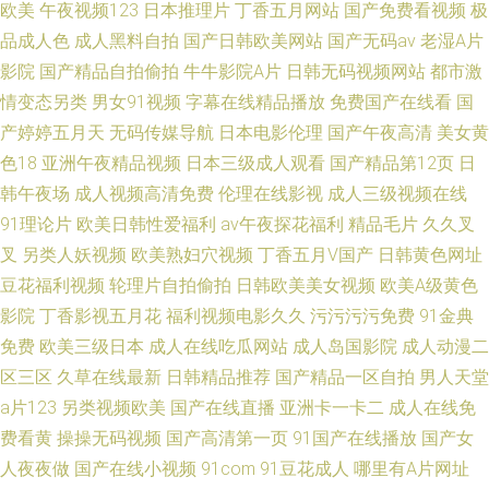
欧美
午夜视频123
日本推理片
丁香五月网站
国产免费看视频
极
品成人色
成人黑料自拍
国产日韩欧美网站
国产无码av
老湿A片
影院
国产精品自拍偷拍
牛牛影院A片
日韩无码视频网站
都市激
情变态另类
男女91视频
字幕在线精品播放
免费国产在线看
国
产婷婷五月天
无码传媒导航
日本电影伦理
国产午夜高清
美女黄
色18
亚洲午夜精品视频
日本三级成人观看
国产精品第12页
日
韩午夜场
成人视频高清免费
伦理在线影视
成人三级视频在线
91理论片
欧美日韩性爱福利
av午夜探花福利
精品毛片
久久叉
叉
另类人妖视频
欧美熟妇穴视频
丁香五月V国产
日韩黄色网址
豆花福利视频
轮理片自拍偷拍
日韩欧美美女视频
欧美A级黄色
影院
丁香影视五月花
福利视频电影久久
污污污污免费
91金典
免费
欧美三级日本
成人在线吃瓜网站
成人岛国影院
成人动漫二
区三区
久草在线最新
日韩精品推荐
国产精品一区自拍
男人天堂
a片123
另类视频欧美
国产在线直播
亚洲卡一卡二
成人在线免
费看黄
操操无码视频
国产高清第一页
91国产在线播放
国产女
人夜夜做
国产在线小视频
91com
91豆花成人
哪里有A片网址