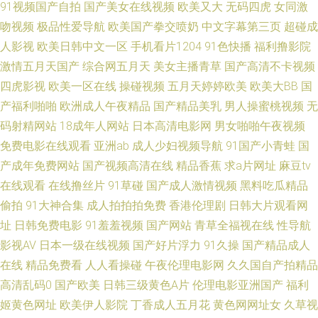
91视频国产自拍
国产美女在线视频
欧美又大
无码四虎
女同激
丝袜麻豆系列 91破解网官网 色香蕉久久影院电脑 东京热家庭伦理片 在线观
吻视频
极品性爱导航
欧美国产拳交喷奶
中文字幕第三页
超碰成
看啪啪视频 激情婷婷网 91黑丝高跟精品 91豆花在线观看 熟妇一区二区 国产
人影视
欧美日韩中文一区
手机看片1204
91色快播
福利撸影院
激情五月天国产
综合网五月天
美女主播青草
国产高清不卡视频
传媒不卡 91色伦导航 91艹在线 日韩资源网址 俺去也福利 婷婷丁香人妻 成
四虎影视
欧美一区在线
操碰视频
五月天婷婷欧美
欧美大BB
国
产福利啪啪
欧洲成人午夜精品
国产精品美乳
男人操蜜桃视频
无
人看片 亚洲三级AV 国产传媒91在线播放 91le美女在线视频 午夜性生爱妇妻
码射精网站
18成年人网站
日本高清电影网
男女啪啪午夜视频
免费电影在线观看
亚洲ab
成人少妇视频导航
91国产小青蛙
国
视频 久草福利2 91情侣在线视频 日韩精彩视频 成人福利影院午夜久久 亚洲
产成年免费网站
国产视频高清在线
精品香蕉
求a片网址
麻豆tv
国产黄 国产黑丝TV 91女生视频 超碰91在线成人电影 亚洲丝浆 97人妻资源
在线观看
在线撸丝片
91草碰
国产成人激情视频
黑料吃瓜精品
偷拍
91大神合集
成人拍拍拍免费
香港伦理剧
日韩大片观看网
总站超碰 人妖干直男 黄色片avv 97资源在线观看 欧美日韩成人另类 91夫妻
址
日韩免费电影
91羞羞视频
国产网站
青草全福视在线
性导航
影视AV
日本一级在线视频
国产好片浮力
91久操
国产精品成人
成人 国产区第二页 国产91视频网 91黄色视频网址 久草社区在线 丰满熟妇大
在线
精品免费看
人人看操碰
午夜伦理电影网
久久国自产拍精品
高清乱码0
国产欧美
日韩三级黄色A片
伦理电影亚洲国产
福利
乳做爰视频 俺也去导航 91亚色在线 免费东方AV 熟妇人妻一区二区 福利社视
姬黄色网址
欧美伊人影院
丁香成人五月花
黄色网网址女
久草视