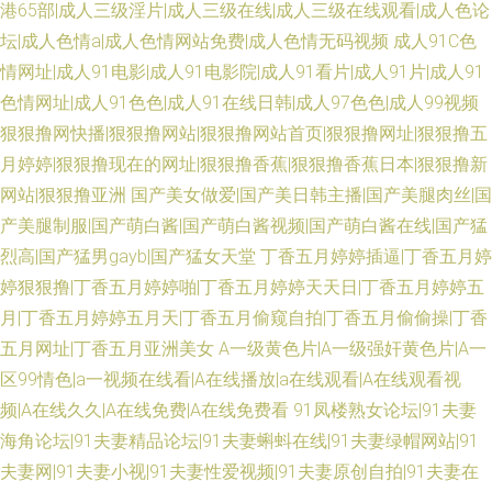
港65部|成人三级淫片|成人三级在线|成人三级在线观看|成人色论
坛|成人色情a|成人色情网站免费|成人色情无码视频
成人91C色
情网址|成人91电影|成人91电影院|成人91看片|成人91片|成人91
色情网址|成人91色色|成人91在线日韩|成人97色色|成人99视频
狠狠撸网快播|狠狠撸网站|狠狠撸网站首页|狠狠撸网址|狠狠撸五
月婷婷|狠狠撸现在的网址|狠狠撸香蕉|狠狠撸香蕉日本|狠狠撸新
网站|狠狠撸亚洲
国产美女做爱|国产美日韩主播|国产美腿肉丝|国
产美腿制服|国产萌白酱|国产萌白酱视频|国产萌白酱在线|国产猛
烈高|国产猛男gayb|国产猛女天堂
丁香五月婷婷插逼|丁香五月婷
婷狠狠撸|丁香五月婷婷啪|丁香五月婷婷天天日|丁香五月婷婷五
月|丁香五月婷婷五月天|丁香五月偷窥自拍|丁香五月偷偷操|丁香
五月网址|丁香五月亚洲美女
A一级黄色片|A一级强奸黄色片|A一
区99情色|a一视频在线看|A在线播放|a在线观看|A在线观看视
频|A在线久久|A在线免费|A在线免费看
91凤楼熟女论坛|91夫妻
海角论坛|91夫妻精品论坛|91夫妻蝌蚪在线|91夫妻绿帽网站|91
夫妻网|91夫妻小视|91夫妻性爱视频|91夫妻原创自拍|91夫妻在