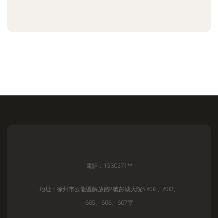
電話：1530571**
地址：徐州市云龍區解放路8號彭城大院5-602、603、
605、606、607室