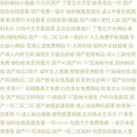
福利偷拍小视频
91社区国产
丁香五月天堂
欧美变态一区
国产
综合在线观看
国产免费一级片
福利视频资源站
成人午夜在线观
京人人 日韩骚片 99视频自拍在线 污污色色的视频在线看 超碰在线国产日韩
看
欧美图片在线观看
在线观看h视频
国产a级0
变性人妖
国产福
利永久
日韩中文字幕观看
足交在线播放91
丁香五月色网站
黄
婷婷五月天色网 日韩免看一级a 91一区二区视频 久久精品国产精品 精品25
色3级抢网站
国产一区二区
日本一级婬片
久久免费手机视频
学
生妹Av网站
亚洲人成免费网站
91大神自拍
福利片在线观看
国
区 91大神导航 韩国性爱 亚洲成人91黄色 国产17页 色婷婷久久综 91亚洲 久
产成人内射无码
激情五月极品婷婷
国产剧情精品
成人三级伦理
久曰成人 91福利姬影院 国产日韩成人视频 伊人影院欧美 日韩视频一类 亚洲
免费
偷怕欧美亚州图片
国产AV国产AV
97亚洲精华液
国内精自
线
国产精品3级片
成年女人视频
狠狠撸亚洲欧美
91操碰在线
国
91成人超碰 五月激情家庭教师婷婷 大香蕉视频99 日韩欧美网站A片 91香蕉
产高清精品二区
国产欧美在线视频
欧美色综合网
91国产自拍偷
拍
香蕉911
花蝴蝶看片免费
白丝美女免费网站
欧美女人与动物
网 欧美久草在线视频观看 91豆视频 韩国伦理妈妈的朋友 亚洲精品99久久 超
交
国产精品无码电影
91插插库
97超碰大香蕉
户外自慰影院
国
产一区二区二区
国产偷窥盗摄视频
成人动漫网站观看
欧美第一
碰色91 日韩刺激福利网址 91污污在線視頻觀看 欧美亚洲日韩国产 91视频社
页夜夜
91成人精品视频
蜜桃爱爱视频
乱伦熟女五月天
91香蕉
视
福利在线视频直播
一区xxxxx
岛国大片免费视频
一道日本亚
区 久草网站 亚洲第五页 操B在线公开视频 日韩别类 99微拍福利视频 少妇肏
洲香蕉
国产91高清精品
国产一区二区福利
伦理在线播放
人妻