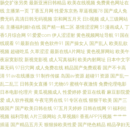
肠交扩张另类
最新亚洲日韩精品
欧美在线视频
免费黄色网址在
香蕉在线视频 91色在线 99精品一级 91人人蜜桃网 四虎成人欧美日韩 久久
线
主播第一页
丁香五月网
性爱东京热
草逼视频78
国产成人免
福利10000 国产欧美日韩五月 东方AV在线伊人 91涩涩网 天天干夜夜艹 国产
费无码
高清日韩无码视频
宗和网五月天
日b视频
成人三级网站
在
主播福利姬h在线
国产精一精二区
基情涩涩网
51漫画成人
丁
精品久久禁 91起碰在线观看 三级黄色官网 国产精品在线1 91啦精品视频网
香5月综合网
91爱爱com
伊人涩涩射
黄色视频网址导航
91国在
线观看
91最新自拍
黄色软件91
国产操女人
国产乱人
欧美乱欲
站 韩国伦理肚脐 日韩三级在线播放 东方Va黑人 涩99热热99 福利片一二三
视频
超碰吃瓜
久草涩涩
最新在线A片网址
黄色视屏网站
欧美午
夜寂寞影院
新视觉影视
成人写真福利
欧美内射网址
日本中文字
婷婷妞妞基地 日韩A级一级 俺去也官网 伦理片网址 91视频9999 影音先锋
幕无码
97日穴网
成人免费在线
精品国产免费观看
国产不卡高
清
91av在线播放
91制作传媒
岛国av资源
超碰91资源
国产乱一
avav最新 亚洲色视频天堂 久久这里只 www99色色 最新影音先锋av网站
乱二乱三
日韩美女直播
91尤物69
蜜桃午夜激情
免费伦理电影
日本电影伦理片
黄瓜视频成人
性爱婷婷
爱豆在线看
麻豆影院爱
爱
成人软件视频
午夜宅男在线
91专区在线
狠狠干欧美
国产三
级国产
国产欧美日韩在线
97五月天婷婷
日韩在线网
91福利社
视频
福利导航
A片三级网站
久草视频8
香蕉APP污视频
艹艹艹
插逼
国产精品五月天
狠狠操欧美性爱
国产绝色精品
精品孕妇无