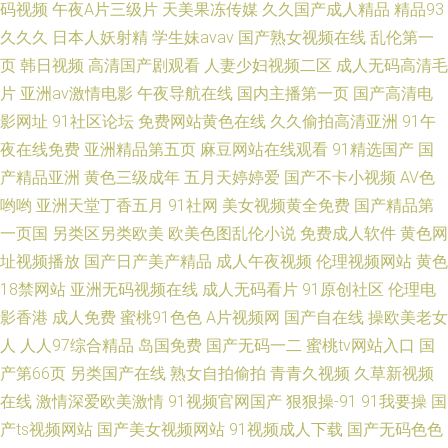
码视频
午夜A片三级片
天美果冻传媒
久久国产成人精品
精品93
久久久
日本人妖射精
学生妹avav
国产熟女视频在线
乱伦第一
页
韩日视频
高清国产剧观看
人妻少妇视频二区
成人无码高清毛
片
亚洲av激情电影
午夜导航在线
国内主播第一页
国产高清电
影网址
91社区论坛
免费网站黄色在线
久久偷拍高清亚洲
91午
夜在线免费
亚洲精品第五页
麻豆网站在线观看
91精选国产
国
产精品亚洲
黄色三级成年
五月天婷婷爱
国产不卡小视频
AV色
哟哟
亚洲天堂丁香五月
91社网
美女视频黄全免费
国产精品第
一页国
另类区另类欧美
欧美色图乱伦小说
免费成人软件
黄色网
址视频播放
国产日产美产精品
成人午夜视频
伦理视频网站
黄色
18禁网站
亚洲无码视频在线
成人无码看片
91原创社区
伦理电
影香港
成人免费
蜜桃91色色
A片视频网
国产自在线
操欧美老女
人
人人97综合精品
岛国免费
国产无码一二
蜜桃tv网站入口
国
产第66页
另类国产在线
熟女自拍偷拍
青青久视频
久草新视频
在线
激情深爱欧美激情
91视频官网国产
狠狠操-91
91我要操
国
产ts视频网站
国产美女视频网站
91视频成人下载
国产无码色色