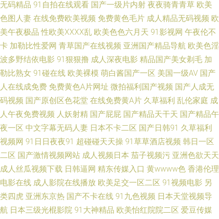
屄视频 www大香蕉com 欧美日韩色色爱 91入口 久久艹视频 综合网艹 海外
无码精品
91自拍在线观看
国产一级片内射
夜夜骑青青草
欧美
色图人妻
在线免费欧美视频
免费黄色毛片
成人精品无码视频
欧
精品1区 香蕉视频导航 99热热色 三级网站视频 91最新在线免费观看 日韩无
美午夜极品
性欧美ⅩⅩⅩⅩ乱
欧美色色六月天
91影视网
午夜伦不
卡
加勒比性爱网
青草国产在线视频
亚洲国产精品导航
欧美色淫
码高清网址 91社在线看 91豆花在线看 后入黑丝秘书 91豆视频 久草视频福
波多野结依电影
91狠狠撸
成人深夜电影
精品国产美女剃毛
加
勒比熟女
91碰在线
欧美裸模
萌白酱国产一区
美国一级AV
国产
利资源 91高跟丝袜福利导航 免费版91网页 91成人在线 国产综合日韩欧美
人在线成免费
免费黄色A片网址
微拍福利国产视频
国产人成无
91n日日视频网址 国产日韩综合1页 香蕉久久婷婷一区 阿v视频在线观看 丝
码视频
国产原创区色花堂
在线免费黄A片
久草福利
乱伦家庭
成
人午夜免费视频
人妖射精
国产屁屁
国产精品天干天
国产精品午
袜人妻中出 99热青草丁香社区 人人妻人人色 91干屄 1024在线视频 黄色岛
夜一区
中文字幕无码人妻
日本不卡二区
国产日韩91
久草福利
视频网
91日日夜夜91
超碰碰天天操
91草草酒店视频
韩日一区
国网站 影音先锋加勒比系列 青草无码一区二区 91蝌蚪tv视频 女同网址 91国
二区
国产激情视频网站
成人视频日本
茄子视频污
亚洲色欲天天
成人丝瓜视频下载
日韩逼网
精东传媒入口
黄wwww色
香港伦理
产丝袜 激情啪啪在线观看91 伊人福利频在线 东方AV亚洲性爱 日韩av第三页
电影在线
成人影院在线播放
欧美足交一区二区
91视频电影
另
类四虎
亚洲东京热
国产不卡在线
91九色视频
日本天堂视频导
男女内射网站 91豆花视频在线观看 老司机干逼 91黄色网入口站 精品国产久
航
日本三级光棍影院
91大神精品
欧美怡红院院二区
爱豆传媒