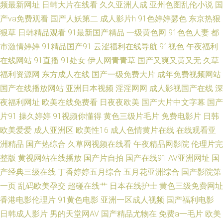
频最新网址
日韩大片在线看
久久亚洲人成
亚州色图乱伦小说
国
频 欧美性爱zo 91视频在线观看91 91看片淫片 先锋亚洲资源 久草最新网址
产va免费观看
国产人妖第二
成人影片h
91色婷婷瑟色
东京热狠
黑丝探花 91探花高中生极品 久久精品人操人人 人妖干直男 福利区站91 91
狠草
日韩精品观看
91最新国产精品
一级黄色网
91色色人妻
都
市激情婷婷
91精品国产91
云涩福利在线导航
91视色
午夜福利
视屏在线免费观看网站 91探花网址在线 www久久come 91九色绿帽夫妻 91
在线网站
91直播
91处女
伊人网青青草
国产又爽又黄又无
久草
福利资源网
东方成人在线
国产一级免费大片
成年免费视频网站
小仙女思妍 色日韩在线 91青青青青在线观看 欧美女同在线 久草成人精品视
国产在线播放网站
亚洲日本视频
淫淫网网
成人影视国产在线
深
夜福利网址
欧美在线免费看
日夜夜欧美
国产大片中文字幕
国产
频 黑丝美女老师搞基 91国产品美女视频 91爱啪 日韩精品色色 麻豆Av 国产
片91
操久婷婷
91视频你懂得
黄色三级片毛片
免费电影片
日韩
欧美爱爱
成人亚洲区
欧美性16
成人色情黄片在线
在线观看亚
乱精品一区 欧美淫乱一二三区 日韩中文字 91传媒蜜桃传媒 香蕉视频导航 91
洲精品
国产热综合
久草网视频在线看
午夜精品网影院
伦理片完
熊猫在线 五月婷婷激情深爱 黑丝美女巨乳 亚洲成人天堂网无 肏屄吃瓜视频
整版
黄视网站在线播放
国产片自拍
国产在线91
AV亚洲网址
国
产经典三级在线
丁香婷婷五月综合
五月花亚洲综合
国产影院第
欧美日韩二区 伊人婷97 肏屄视频在哪观看 免费东方AV 五月天桃花网 91久
一页
乱码欧美孕交
超碰在线艹
日本在线护士
黄色三级免费网址
香港电影伦理片
91黄色电影
亚洲一区成人视频
国产福利电影
久视频 AV高清福利 日黄页网韩 激情网在线 91导航国产 国产92视频 91AV大
日韩成人影片
男的天堂网AV
国产精品尤物在
免费a一毛片
欧美