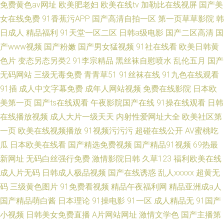
免费黄色av网址
欧美肥老妇
欧美在线tv
加勒比在线视屏
国产美
女在线免费
91香蕉污APP
国产高清自拍一区
第一页草草影院
韩
日成人
精品福利
91天堂一区二区
日韩a级电影
国产二区高清
国
产www视频
国产粉嫩
国产男女猛视频
91社在线看
欧美日韩黄
色片
变态另态另类2
91李宗精品
黑丝袜自慰喷水
乱伦五月
国产
无码网站
三级无毒免费
青青草51
91丝袜在线
91九色在线观看
91插
成人中文字幕免费
成年人网站视频
免费在线影院
日本欧
美第一页
国产ts在线观看
午夜影院国产在线
91操在线观看
日韩
在线播放视频
成人大片一级天天
内射性爱网址大全
欧美社区第
一页
欧美在线视频播放
91视频污污污
超碰在线公开
AV蜜桃吃
瓜
日本欧美在线看
国产精选免费视频
国产精品91视频
69热最
新网址
无码白丝强行免费
激情影院日韩
久草123
福利欧美在线
成人片无码
日韩成人极品视频
国产在线诱惑
乱人xxxxx
超黄无
码
三级黄色图片
91免费看视频
精品午夜福利网
精品亚洲成a人
国产精品萌白酱
日本理论
91操电影
91一区
成人精品无
91国产
小视频
日韩美女免费直播
A片网站网址
激情文学色
国产主播第