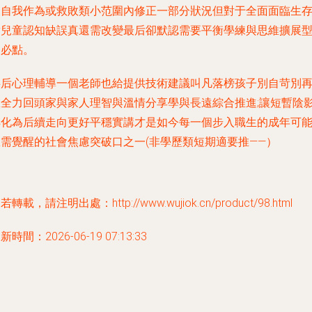
被自我作為或救敗類小范圍內修正一部分狀況但對于全面面臨生
對兒童認知缺誤真還需改變最后卻默認需要平衡學練與思維擴展
的必點。
事后心理輔導一個老師也給提供技術建議叫凡落榜孩子別自苛別
想全力回頭家與家人理智與溫情分享學與長遠綜合推進;讓短暫陰
轉化為后續走向更好平穩實講才是如今每一個步入職生的成年可
急需覺醒的社會焦慮突破口之一(非學歷類短期適要推——）
若轉載，請注明出處：http://www.wujiok.cn/product/98.html
新時間：2026-06-19 07:13:33