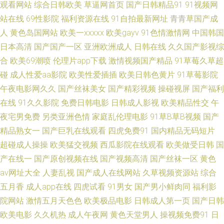
久黄色 91被操 黃色網五月天偷拍 91ncom男C女 国产三级国产精品自产 亚
观看网站
综合日韩欧美
草逼网首页
国产日韩精品91
91视频网
站在线
69性影院
福利资源在线
91自拍最新网址
青青草国产成
欧日韩免费影院 超碰操人人 无吗av在线播放 www免费成人网站 日本成人在
人
黄色岛国网站
欧美一xxxxx
欧美gayv
91色情激情网
中国韩国
日本高清
国产国产一区
亚洲欧洲成人
日韩在线
久久国产影视综
线观看一区 岛国yellow 91豆花姐姐网站 色色国产精品 四虎AV在线 国产久久
合
欧美69潮喷
伦理片app下载
激情视频国产精品
91草莓久草超
碰
成人性爱aa影院
欧美性爱插插
欧美日韩色黄片
91草莓影院
一区 91导航在线观看网站入口 欧美Sm重味 91国产 九色视频国产17 91色伦
午夜电影网久久
国产丝袜美女
国产精彩视频
操碰视屏
国产福利
在线
91久久影院
免费日韩电影
日韩成人影视
欧美精品性交
午
狼人狠干 91成人在线初夜 国产又黄又粗又硬视频 影音先锋色情av 九一视频
夜宅男免费
另类亚洲色情
家庭乱伦理电影
91草B草B视频
国产
传媒精品 91官方网页入口在线观看 久久精产一区 91蜜臀刺激网 蜜桃蜜臀av
精品熟女一
国产巨乳在线观看
四虎免费91
国内精品无码短片
超碰成人操操
欧美猛交视频
西瓜影院在线观看
欧美做受日韩
国
免费观看 91精品国际 久久精品高潮 91超碰在线网站 精品一线视频 91电影
产在线一
国产原创视频在线
国产视频高清
国产丝袜一区
黄色
av网址大全
人妻乱视
国产成人在线网站
久草视频资源站
综合
福利 黄色a片男人天堂 91avv在线视频 狼人色天堂 91黑料福利网 激情宗合色
五月香
成人app在线
四虎试看
91男女
国产男小鲜肉同
福利影
院网站
激情五月天色色
欧美极品电影
日韩成人第一页
国产日韩
网 91国内视频 激情文学俺去也婷婷 91精选探花视频 男女做事网站 91蝌蚪
欧美电影
久久机热
成人午夜网
黄色天堂男人
操视频免费91
日