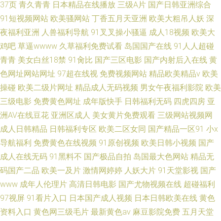
37页
青久青青
日本精品在线播放
三级A片
国产日韩亚洲综合
91短视频网站
欧美骚网站
丁香五月天亚洲
欧美大粗吊人妖
深
夜福利亚洲
人兽福利导航
91叉叉操小骚逼
成人18视频
欧美大
鸡吧
草逼wwww
久草福利免费试看
岛国国产在线
91人人超碰
青青
美女白丝18禁
91肏比
国产三区电影
国产内射后入在线
黄
色网址网站网址
97超在线视
免费视频网站
精品欧美精品v
欧美
操碰
欧美二级片网址
精品成人无码视频
男女午夜福利影院
欧美
三级电影
免费黄色网址
成年版快手
日韩福利无码
四虎四房
亚
洲AV在线豆花
亚洲区成人
美女黄片免费观看
三级网站视频网
成人日韩精品
日韩福利专区
欧美二区女同
国产精品一区91
小x
导航福利
免费黄色在线视频
91原创视频
欧美日韩小视频
国产
成人在线无码
91黑料不
国产极品自拍
岛国最大色网站
精品无
码国产二品
欧美一及片
激情网婷婷
人妖大片
91天堂影视
国产
www
成年人伦理片
高清日韩电影
国产尤物视频在线
超碰福利
97视屏
91看片入口
日本国产成人视频
日本日韩欧美在线
黄色
资料入口
黄色网三级毛片
最新黄色av
麻豆影院免费
五月天堂