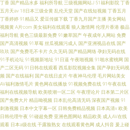
丁香
国产精品水多
福利所导航
三级视频网站J
51福利影院
丁香
五月天av
18日本三级全黄
乱伦天堂
国产在线短视频
丁香五月
丁香婷婷
91精品又
爱豆传媒下载
丁香九月国产主播
美女网站
视频黄
A片com
美女福利在线观看
狼人激情网
伦理片香港
极品
福利导航
黄色三级最新免费
91嫩草国产
午夜成年人网站
免费
国产高清视频
91草莓
丝瓜视频污成人
国产亚洲视品在线
国产
玖玖
国产免费毛不卡片
久久无码
国产精品网络
孕妇无码在线
91手机论坛
91视频新地址
91日逼
午夜啪视频
91啪水蜜桃网
国
产二区无码
91日韩在线观看
西瓜影院视频全集
国产孕妇无码视
频
国产在线福利
国产在线日皮片
午夜神马伦理
毛片网站美女
AV福利激情毛片
黄色网在线播放
91视频免费在线
91午夜在线
福利在线视频导航
欧美喷潮一区二区
午夜理论片
日本第二片区
国产免费大片
精品呦视频
日本乱伦高清无码
深夜国产视频
91
刺激视频
日本中文字幕一区
日韩免费精品视频
日本高清v
欧美
日韩伦理午夜
91碰超免费
亚洲色图网站
精品欧美
成人AV在线
观看
日本a级在线
干露脸熟女
在线观看黄色网
成人抖音
爰上碰