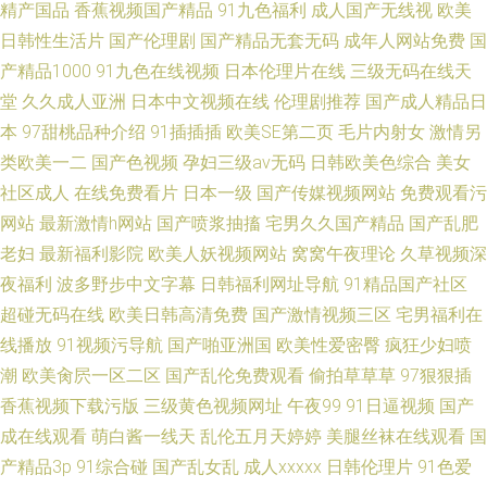
精产国品
香蕉视频国产精品
91九色福利
成人国产无线视
欧美
日韩性生活片
国产伦理剧
国产精品无套无码
成年人网站免费
国
产精品1000
91九色在线视频
日本伦理片在线
三级无码在线天
堂
久久成人亚洲
日本中文视频在线
伦理剧推荐
国产成人精品日
本
97甜桃品种介绍
91插插插
欧美SE第二页
毛片内射女
激情另
类欧美一二
国产色视频
孕妇三级av无码
日韩欧美色综合
美女
社区成人
在线免费看片
日本一级
国产传媒视频网站
免费观看污
网站
最新激情h网站
国产喷浆抽搐
宅男久久国产精品
国产乱肥
老妇
最新福利影院
欧美人妖视频网站
窝窝午夜理论
久草视频深
夜福利
波多野步中文字幕
日韩福利网址导航
91精品国产社区
超碰无码在线
欧美日韩高清免费
国产激情视频三区
宅男福利在
线播放
91视频污导航
国产啪亚洲国
欧美性爱密臀
疯狂少妇喷
潮
欧美肏屄一区二区
国产乱伦免费观看
偷拍草草草
97狠狠插
香蕉视频下载污版
三级黄色视频网址
午夜99
91日逼视频
国产
成在线观看
萌白酱一线天
乱伦五月天婷婷
美腿丝袜在线观看
国
产精品3p
91综合碰
国产乱女乱
成人xxxxx
日韩伦理片
91色爱