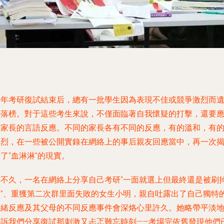
每年考研復試結束后，總有一批學生因為表現不佳或競爭激烈而
憾落榜。對于這些考生來說，不僅面臨著自我懷疑的打擊，還要
對家長的言語反應。不同的家長各有不同的反應，有的溫和，有
激烈，在一些被公開實錄在網絡上的事后親友回應當中，再一次
了“血淋淋”的現實。
前不久，一名在網絡上分享自己考研“一面就選上但最終還是被刷
了”、重獲第二次群里面失敗的女生小明，親自吐露出了自己獨特
情緒反應及其父母的不同反應事件會深烙心里許久。她略帶平淡
告訴我們分享復試那刺激又忐忑難忘時刻——考場完依舊發現他們