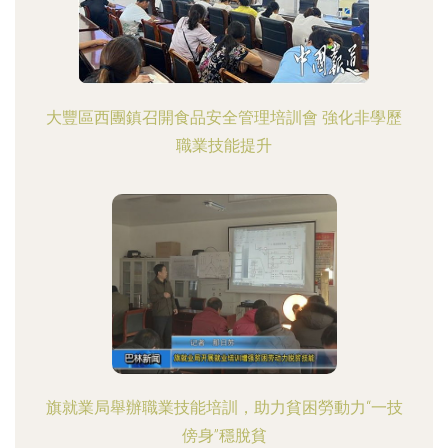
大豐區西團鎮召開食品安全管理培訓會 強化非學歷
職業技能提升
旗就業局舉辦職業技能培訓，助力貧困勞動力“一技
傍身”穩脫貧