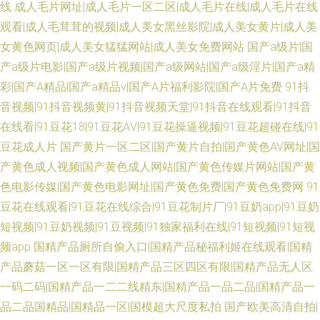
线
成人毛片网址|成人毛片一区二区|成人毛片在线|成人毛片在线
观看|成人毛茸茸的视频|成人美女黑丝影院|成人美女黄片|成人美
女黄色网页|成人美女猛猛网站|成人美女免费网站
国产a级片|国
产a级片电影|国产a级片视频|国产a级网站|国产a级淫片|国产a精
彩|国产A精品|国产a精品v|国产A片福利影院|国产A片免费
91抖
音视频|91抖音视频黄|91抖音视频天堂|91抖音在线观看|91抖音
在线看|91豆花18|91豆花AⅤ|91豆花操逼视频|91豆花超碰在线|91
豆花成人片
国产黄片一区二区|国产黄片自拍|国产黄色AV网址|国
产黄色成人视频|国产黄色成人网站|国产黄色传媒片网站|国产黄
色电影传媒|国产黄色电影网址|国产黄色免费|国产黄色免费网
91
豆花在线观看|91豆花在线综合|91豆花制片厂|91豆奶app|91豆奶
短视频|91豆奶视频|91豆视频|91独家福利在线|91短视频|91短视
频app
国精产品厕所自偷入口|国精产品秘福利姬在线观看|国精
产品蘑菇一区一区有限|国精产品三区四区有限|国精产品无人区
一码二码|国精产品一二二线精东|国精产品一品二品|国精产品一
品二品国精品|国精品一区|国模超大尺度私拍
国产欧美高清自拍|