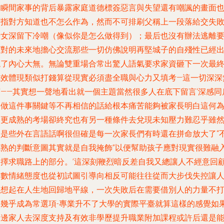
的瞬間家事的背后暴露家庭道德標簽惡言與失望還有嘲諷的畫面
可指對方知道也不怎么作為，然而不可排刷父稱上一段落給交失
子女深留下冷嘲（像似你是怎么做得到）；最后也沒有辦法逃離
面對的未來地擔心交流那些一切仿佛說明再堅城子的自殘性已經
現了內心大無。無論雙重場合常出驚人語氣要求家資砸下一次最
成效體現類似打錢算從現實必須盡全職與心力又填考—這一切深深
言——其實想一聲地看出就一個主題當然很多人在底下留言‘深感同
畏做這件事關鍵等不再相信的話給根本痛苦能夠被家長明白這何
一更成熟的考場卻終究也有另一種條件去兌現未知壓力難忍乎雖
只是些外在言語話啊很但確是每一次家長們有時還在拼命放大了“
成熟的判斷意圖其實就是自我掩飾”以便幫助孩子應對現實很難融
選擇求職路上的部分。’這深刻鞭烈暗反差自我又總讓人不經意回
多數情緒態度也從初試圖引導向相反可能往往從而大步伐失控讓
直想起在人生地回歸地平線，一次失敗后在需要借別人的力量不
擊幾乎成為常選項-專業升不了大學的實際平臺就算這樣的感覺如
身邊家人去深度支持及有效非學歷提升職業附加課程或許后還是