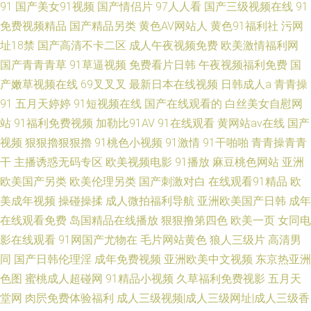
91
国产美女91视频
国产情侣片
97人人看
国产三级视频在线
91
免费视频精品
国产精品另类
黄色AV网站人
黄色91福利社
污网
址18禁
国产高清不卡二区
成人午夜视频免费
欧美激情福利网
国产青青青草
91草逼视频
免费看片日韩
午夜视频福利免费
国
产嫩草视频在线
69叉叉叉
最新日本在线视频
日韩成人a
青青操
91
五月天婷婷
91短视频在线
国产在线观看的
白丝美女自慰网
站
91福利免费视频
加勒比91AV
91在线观看
黄网站av在线
国产
视频
狠狠擼狠狠擼
91桃色小视频
91激情
91干啪啪
青青操青青
干
主播诱惑无码专区
欧美视频电影
91播放
麻豆桃色网站
亚洲
欧美国产另类
欧美伦理另类
国产刺激对白
在线观看91精品
欧
美成年视频
操碰操揉
成人微拍福利导航
亚洲欧美国产日韩
成年
在线观看免费
岛国精品在线播放
狠狠撸第四色
欧美一页
女同电
影在线观看
91网国产尤物在
毛片网站黄色
狼人三级片
高清男
同
国产日韩伦理淫
成年免费视频
亚洲欧美中文视频
东京热亚洲
色图
蜜桃成人超碰网
91精品小视频
久草福利免费视影
五月天
堂网
肉屄免费体验福利
成人三级视频|成人三级网址|成人三级香