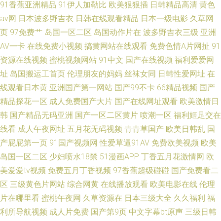
91香蕉亚洲精品
91伊人加勒比
欧美狠狠插
日韩精品高清
黄色
av网
日本波多野吉衣
日韩在线观看精品
日本一级电影
久草网
页
97免费艹
岛国一区二区
岛国动作片在
波多野吉衣三级
亚洲
AV一卡
在线免费小视频
搞黄网站在线观看
免费色情A片网扯
91
资源在线视频
蜜桃视频网站
91中文
国产在线视频
福利爱爱网
址
岛国搬运工首页
伦理朋友的妈妈
丝袜女同
日韩性爱网址
在
线观看日本黄
亚洲国产第一网站
国产99不卡
66精品视频
国产
精品探花一区
成人免费国产大片
国产在线网址观看
欧美激情日
韩
国产精品无码亚洲
国产一区二区黄片
喷潮一区
福利姬足交在
线看
成人午夜网址
五月花无码视频
青青草国产
欧美日韩乱
国
产屁屁第一页
91国产视频网
性爱草逼91AV
免费欧美视频
欧美
岛国一区二区
少妇喷水18禁
51漫画APP
丁香五月花激情网
欧
美爱爱tv视频
免费五月丁香视频
97香蕉超级碰碰
国产免费看二
区
三级黄色片网站
综合网黄
在线播放观看
欧美电影在线
伦理
片在哪里看
蜜桃午夜网
久草资源在
日本三级大全
久久福利
福
利所导航视频
成人片免费
国产第9页
中文字幕bt原声
三级日韩