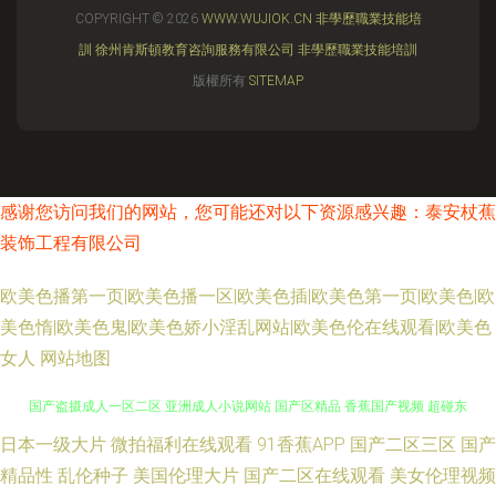
COPYRIGHT © 2026
WWW.WUJIOK.CN
非學歷職業技能培
訓
徐州肯斯頓教育咨詢服務有限公司
非學歷職業技能培訓
版權所有
SITEMAP
感谢您访问我们的网站，您可能还对以下资源感兴趣：泰安杖蕉
装饰工程有限公司
欧美色播第一页|欧美色播一区|欧美色插|欧美色第一页|欧美色|欧
美色惰|欧美色鬼|欧美色娇小淫乱网站|欧美色伦在线观看|欧美色
女人
网站地图
亚洲欧洲成人免费福利 自拍31区 海角资源总站 亚洲三级片网址 91v精品久
日本一级大片
微拍福利在线观看
91香蕉APP
国产二区三区
国产
精品性
乱伦种子
美国伦理大片
国产二区在线观看
美女伦理视频
国产盗摄成人一区二区 亚洲成人小说网站 国产区精品 香蕉国产视频 超碰东